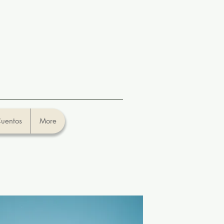
uentos
More