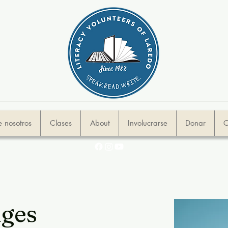
 nosotros
Clases
About
Involucrarse
Donar
C
dges